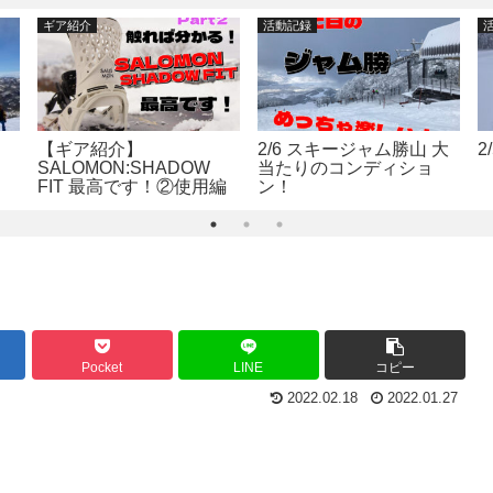
ギア紹介
活動記録
【ギア紹介】
2/6 スキージャム勝山 大
2
SALOMON:SHADOW
当たりのコンディショ
FIT 最高です！②使用編
ン！
Pocket
LINE
コピー
2022.02.18
2022.01.27