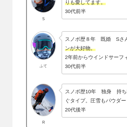
りも愛してます。
30代前半
S
スノボ歴８年 既婚 Sさ
ンが大好物。
2年前からウインドサーフ
30代前半
ふて
スノボ歴10年 独身 持
ぐタイプ。圧雪もパウダー
20代後半
R