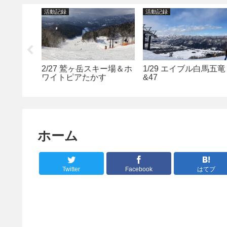
活動記録
活動記録
ノーパーク
2/27 鷲ヶ岳スキー場＆ホ
1/29 エイブル白馬五竜
く滑りま
ワイトピアたかす
&47
ホーム
Twitter
Facebook
はてブ