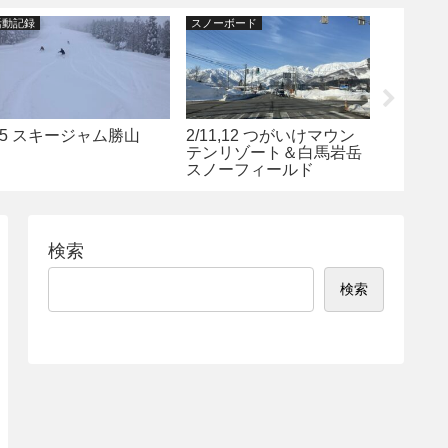
活動記録
スノーボード
活動記録
/5 スキージャム勝山
2/11,12 つがいけマウン
1/30
テンリゾート＆白馬岩岳
ールド
スノーフィールド
検索
検索