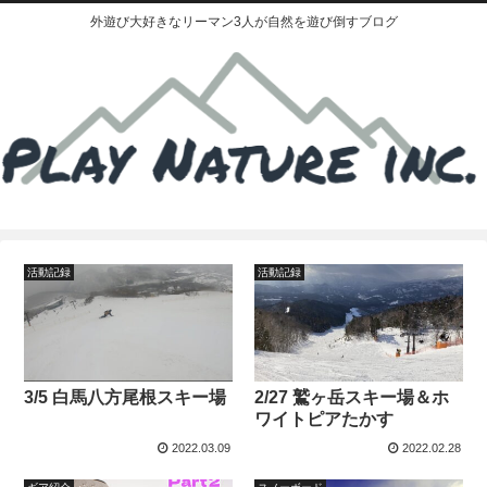
外遊び大好きなリーマン3人が自然を遊び倒すブログ
活動記録
活動記録
3/5 白馬八方尾根スキー場
2/27 鷲ヶ岳スキー場＆ホ
ワイトピアたかす
2022.03.09
2022.02.28