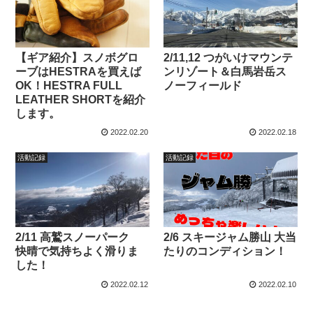
【ギア紹介】スノボグロ
2/11,12 つがいけマウンテ
ーブはHESTRAを買えば
ンリゾート＆白馬岩岳ス
OK！HESTRA FULL
ノーフィールド
LEATHER SHORTを紹介
します。
2022.02.20
2022.02.18
活動記録
活動記録
2/11 高鷲スノーパーク
2/6 スキージャム勝山 大当
快晴で気持ちよく滑りま
たりのコンディション！
した！
2022.02.12
2022.02.10