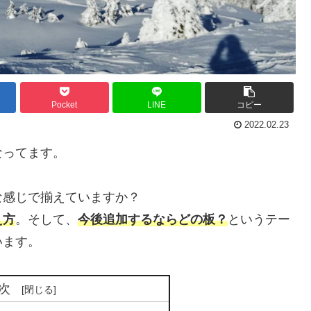
Pocket
LINE
コピー
2022.02.23
なってます。
な感じで揃えていますか？
え方
。そして、
今後追加するならどの板？
というテー
います。
次