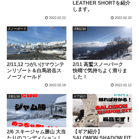
LEATHER SHORTを紹介
します。
2022.02.22
2022.02.20
スノーボード
活動記録
2/11,12 つがいけマウンテ
2/11 高鷲スノーパーク
ンリゾート＆白馬岩岳ス
快晴で気持ちよく滑りま
ノーフィールド
した！
2022.02.18
2022.02.12
活動記録
ギア紹介
2/6 スキージャム勝山 大当
【ギア紹介】
たりのコンディション！
SALOMON:SHADOW FIT