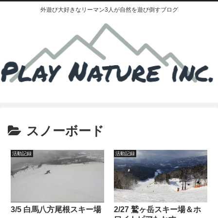
外遊び大好きなリーマン3人が自然を遊び倒すブログ
スノーボード
活動記録
活動記録
3/5 白馬八方尾根スキー場
2/27 鷲ヶ岳スキー場＆ホ