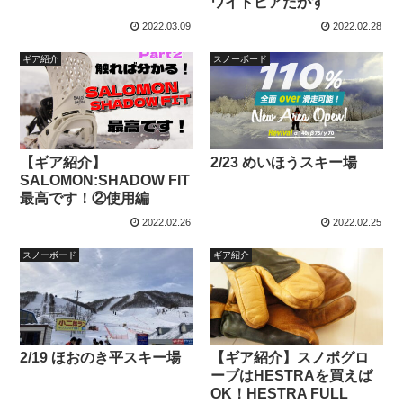
ワイトピアたかす
2022.03.09
2022.02.28
ギア紹介
スノーボード
【ギア紹介】
2/23 めいほうスキー場
SALOMON:SHADOW FIT
最高です！②使用編
2022.02.26
2022.02.25
スノーボード
ギア紹介
2/19 ほおのき平スキー場
【ギア紹介】スノボグロ
ーブはHESTRAを買えば
OK！HESTRA FULL